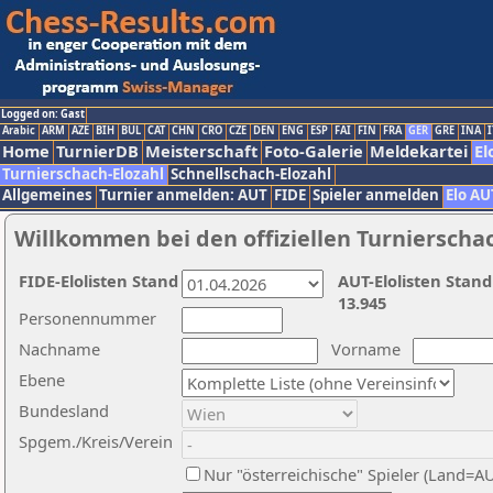
Logged on: Gast
Arabic
ARM
AZE
BIH
BUL
CAT
CHN
CRO
CZE
DEN
ENG
ESP
FAI
FIN
FRA
GER
GRE
INA
I
Home
TurnierDB
Meisterschaft
Foto-Galerie
Meldekartei
El
Turnierschach-Elozahl
Schnellschach-Elozahl
Allgemeines
Turnier anmelden: AUT
FIDE
Spieler anmelden
Elo AU
Willkommen bei den offiziellen Turnierscha
FIDE-Elolisten Stand
AUT-Elolisten Stand
13.945
Personennummer
Nachname
Vorname
Ebene
Bundesland
Spgem./Kreis/Verein
Nur "österreichische" Spieler (Land=A