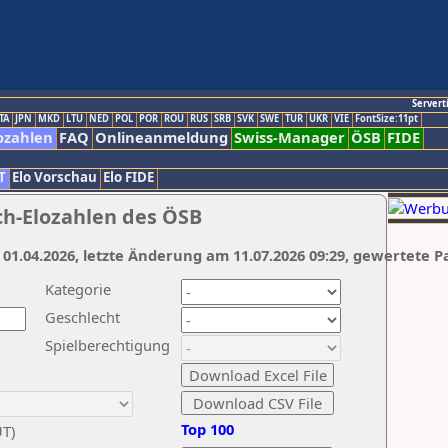
Servert
TA
JPN
MKD
LTU
NED
POL
POR
ROU
RUS
SRB
SVK
SWE
TUR
UKR
VIE
FontSize:11pt
ozahlen
FAQ
Onlineanmeldung
Swiss-Manager
ÖSB
FIDE
T
Elo Vorschau
Elo FIDE
ch-Elozahlen des ÖSB
 01.04.2026, letzte Änderung am 11.07.2026 09:29, gewertete P
Kategorie
Geschlecht
Spielberechtigung
Top 100
UT)