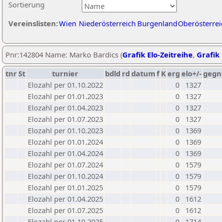
Sortierung
Vereinslisten:
Wien
Niederösterreich
Burgenland
Oberösterrei
Pnr:142804 Name: Marko Bardics (
Grafik Elo-Zeitreihe
,
Grafik 
tnr
St
turnier
bdld
rd
datum
f
K
erg
elo+/-
gegn
Elozahl per 01.10.2022
0
1327
Elozahl per 01.01.2023
0
1327
Elozahl per 01.04.2023
0
1327
Elozahl per 01.07.2023
0
1327
Elozahl per 01.10.2023
0
1369
Elozahl per 01.01.2024
0
1369
Elozahl per 01.04.2024
0
1369
Elozahl per 01.07.2024
0
1579
Elozahl per 01.10.2024
0
1579
Elozahl per 01.01.2025
0
1579
Elozahl per 01.04.2025
0
1612
Elozahl per 01.07.2025
0
1612
Elozahl per 01.10.2025
0
1714