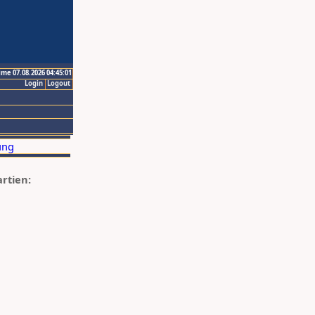
ime 07.08.2026 04:45:01
Login
Logout
artien: