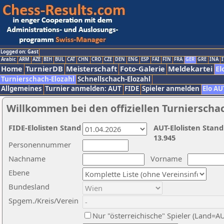
Logged on: Gast
Arabic
ARM
AZE
BIH
BUL
CAT
CHN
CRO
CZE
DEN
ENG
ESP
FAI
FIN
FRA
GER
GRE
INA
I
Home
TurnierDB
Meisterschaft
Foto-Galerie
Meldekartei
El
Turnierschach-Elozahl
Schnellschach-Elozahl
Allgemeines
Turnier anmelden: AUT
FIDE
Spieler anmelden
Elo AU
Willkommen bei den offiziellen Turnierscha
FIDE-Elolisten Stand
AUT-Elolisten Stand
13.945
Personennummer
Nachname
Vorname
Ebene
Bundesland
Spgem./Kreis/Verein
Nur "österreichische" Spieler (Land=A