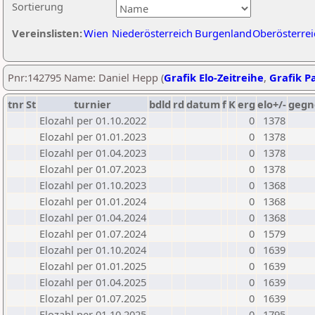
Sortierung
Vereinslisten:
Wien
Niederösterreich
Burgenland
Oberösterrei
Pnr:142795 Name: Daniel Hepp (
Grafik Elo-Zeitreihe
,
Grafik Pa
tnr
St
turnier
bdld
rd
datum
f
K
erg
elo+/-
gegn
Elozahl per 01.10.2022
0
1378
Elozahl per 01.01.2023
0
1378
Elozahl per 01.04.2023
0
1378
Elozahl per 01.07.2023
0
1378
Elozahl per 01.10.2023
0
1368
Elozahl per 01.01.2024
0
1368
Elozahl per 01.04.2024
0
1368
Elozahl per 01.07.2024
0
1579
Elozahl per 01.10.2024
0
1639
Elozahl per 01.01.2025
0
1639
Elozahl per 01.04.2025
0
1639
Elozahl per 01.07.2025
0
1639
Elozahl per 01.10.2025
0
1795