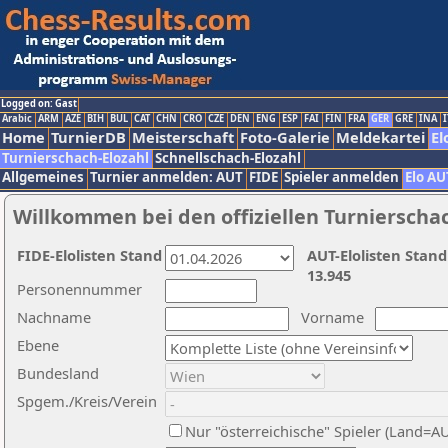
Logged on: Gast
Arabic
ARM
AZE
BIH
BUL
CAT
CHN
CRO
CZE
DEN
ENG
ESP
FAI
FIN
FRA
GER
GRE
INA
I
Home
TurnierDB
Meisterschaft
Foto-Galerie
Meldekartei
El
Turnierschach-Elozahl
Schnellschach-Elozahl
Allgemeines
Turnier anmelden: AUT
FIDE
Spieler anmelden
Elo AU
Willkommen bei den offiziellen Turnierscha
FIDE-Elolisten Stand
AUT-Elolisten Stand
13.945
Personennummer
Nachname
Vorname
Ebene
Bundesland
Spgem./Kreis/Verein
Nur "österreichische" Spieler (Land=A