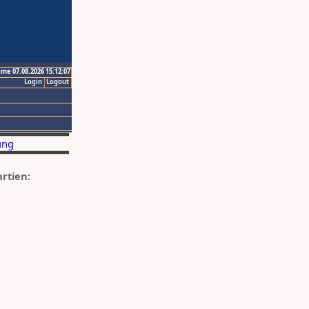
ime 07.08.2026 15:12:07
Login
Logout
artien: