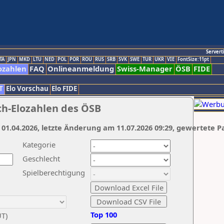
Servert
TA
JPN
MKD
LTU
NED
POL
POR
ROU
RUS
SRB
SVK
SWE
TUR
UKR
VIE
FontSize:11pt
ozahlen
FAQ
Onlineanmeldung
Swiss-Manager
ÖSB
FIDE
T
Elo Vorschau
Elo FIDE
ch-Elozahlen des ÖSB
 01.04.2026, letzte Änderung am 11.07.2026 09:29, gewertete P
Kategorie
Geschlecht
Spielberechtigung
Top 100
UT)