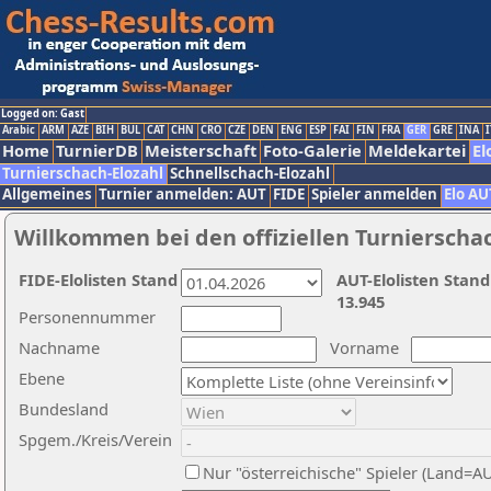
Logged on: Gast
Arabic
ARM
AZE
BIH
BUL
CAT
CHN
CRO
CZE
DEN
ENG
ESP
FAI
FIN
FRA
GER
GRE
INA
I
Home
TurnierDB
Meisterschaft
Foto-Galerie
Meldekartei
El
Turnierschach-Elozahl
Schnellschach-Elozahl
Allgemeines
Turnier anmelden: AUT
FIDE
Spieler anmelden
Elo AU
Willkommen bei den offiziellen Turnierscha
FIDE-Elolisten Stand
AUT-Elolisten Stand
13.945
Personennummer
Nachname
Vorname
Ebene
Bundesland
Spgem./Kreis/Verein
Nur "österreichische" Spieler (Land=A