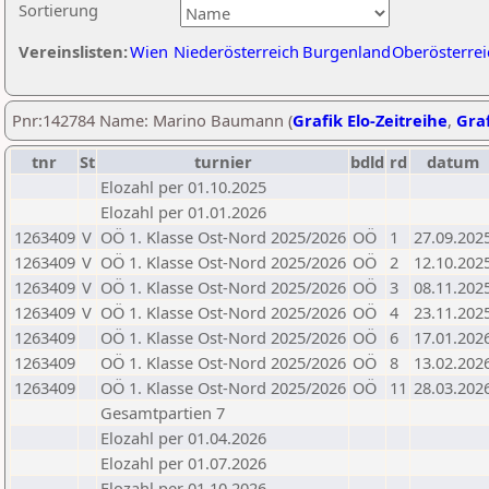
Sortierung
Vereinslisten:
Wien
Niederösterreich
Burgenland
Oberösterrei
Pnr:142784 Name: Marino Baumann (
Grafik Elo-Zeitreihe
,
Graf
tnr
St
turnier
bdld
rd
datum
Elozahl per 01.10.2025
Elozahl per 01.01.2026
1263409
V
OÖ 1. Klasse Ost-Nord 2025/2026
OÖ
1
27.09.202
1263409
V
OÖ 1. Klasse Ost-Nord 2025/2026
OÖ
2
12.10.202
1263409
V
OÖ 1. Klasse Ost-Nord 2025/2026
OÖ
3
08.11.202
1263409
V
OÖ 1. Klasse Ost-Nord 2025/2026
OÖ
4
23.11.202
1263409
OÖ 1. Klasse Ost-Nord 2025/2026
OÖ
6
17.01.202
1263409
OÖ 1. Klasse Ost-Nord 2025/2026
OÖ
8
13.02.202
1263409
OÖ 1. Klasse Ost-Nord 2025/2026
OÖ
11
28.03.202
Gesamtpartien 7
Elozahl per 01.04.2026
Elozahl per 01.07.2026
Elozahl per 01.10.2026