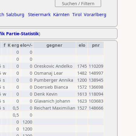
ch
Salzburg
Steiermark
Kärnten
Tirol
Vorarlberg
ik Partie-Statistik
)
f
K
erg
elo+/-
gegner
elo
pnr
0
0
0
0
5
s
0
0
Oreskovic Andelko
1745
110209
5
w
0
0
Osmanaj Lear
1482
148997
5
s
0
0
Pumberger Annika
1200
138945
5
s
0
0
Doersieb Bianca
1572
136698
6
w
0
0
Denk Kevin
1613
118094
6
s
0
0
Glavanich Johann
1623
103683
6
s
0,5
0
Reichart Maximilian
1527
148666
0,5
0
0
1200
0
1200
0
1200