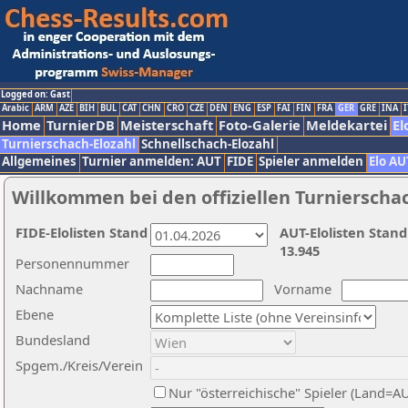
Logged on: Gast
Arabic
ARM
AZE
BIH
BUL
CAT
CHN
CRO
CZE
DEN
ENG
ESP
FAI
FIN
FRA
GER
GRE
INA
I
Home
TurnierDB
Meisterschaft
Foto-Galerie
Meldekartei
El
Turnierschach-Elozahl
Schnellschach-Elozahl
Allgemeines
Turnier anmelden: AUT
FIDE
Spieler anmelden
Elo AU
Willkommen bei den offiziellen Turnierscha
FIDE-Elolisten Stand
AUT-Elolisten Stand
13.945
Personennummer
Nachname
Vorname
Ebene
Bundesland
Spgem./Kreis/Verein
Nur "österreichische" Spieler (Land=A