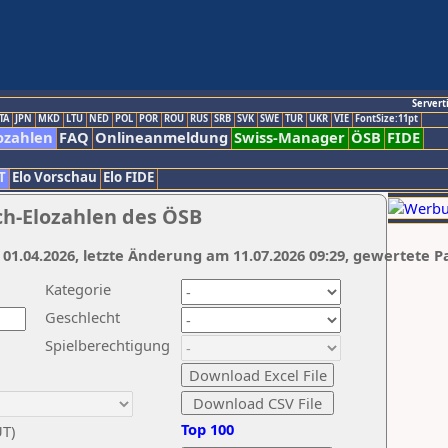
Servert
TA
JPN
MKD
LTU
NED
POL
POR
ROU
RUS
SRB
SVK
SWE
TUR
UKR
VIE
FontSize:11pt
ozahlen
FAQ
Onlineanmeldung
Swiss-Manager
ÖSB
FIDE
T
Elo Vorschau
Elo FIDE
ch-Elozahlen des ÖSB
 01.04.2026, letzte Änderung am 11.07.2026 09:29, gewertete P
Kategorie
Geschlecht
Spielberechtigung
Top 100
UT)