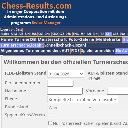
Logged on: Gast
Arabic
ARM
AZE
BIH
BUL
CAT
CHN
CRO
CZE
DEN
ENG
ESP
FAI
FIN
FRA
GER
GRE
INA
I
Home
TurnierDB
Meisterschaft
Foto-Galerie
Meldekartei
El
Turnierschach-Elozahl
Schnellschach-Elozahl
Allgemeines
Turnier anmelden: AUT
FIDE
Spieler anmelden
Elo AU
Willkommen bei den offiziellen Turnierscha
FIDE-Elolisten Stand
AUT-Elolisten Stand
13.945
Personennummer
Nachname
Vorname
Ebene
Bundesland
Spgem./Kreis/Verein
Nur "österreichische" Spieler (Land=A