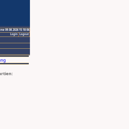
ime 09.08.2026 15:18:06
Login
Logout
artien: