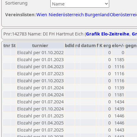
Sortierung
Vereinslisten:
Wien
Niederösterreich
Burgenland
Oberösterrei
Pnr:142783 Name: DI FH Hartmut Eich (
Grafik Elo-Zeitreihe
,
Gr
tnr
St
turnier
bdld
rd
datum
f
K
erg
elo+/-
gegn
Elozahl per 01.10.2022
0
0
Elozahl per 01.01.2023
0
1185
Elozahl per 01.04.2023
0
1116
Elozahl per 01.07.2023
0
1116
Elozahl per 01.10.2023
0
1116
Elozahl per 01.01.2024
0
1139
Elozahl per 01.04.2024
0
1181
Elozahl per 01.07.2024
0
1434
Elozahl per 01.10.2024
0
1439
Elozahl per 01.01.2025
0
1446
Elozahl per 01.04.2025
0
1446
Elozahl per 01.07.2025
0
1443
Elozahl per 01.10.2025
0
1443