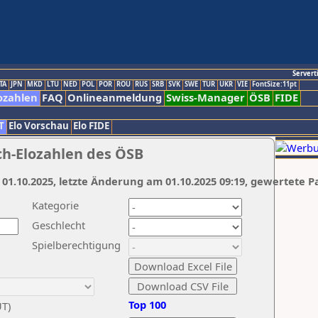
Servert
TA
JPN
MKD
LTU
NED
POL
POR
ROU
RUS
SRB
SVK
SWE
TUR
UKR
VIE
FontSize:11pt
ozahlen
FAQ
Onlineanmeldung
Swiss-Manager
ÖSB
FIDE
T
Elo Vorschau
Elo FIDE
ch-Elozahlen des ÖSB
 01.10.2025, letzte Änderung am 01.10.2025 09:19, gewertete P
Kategorie
Geschlecht
Spielberechtigung
Top 100
UT)