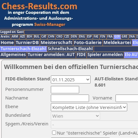
Logged on: Gast
Arabic
ARM
AZE
BIH
BUL
CAT
CHN
CRO
CZE
DEN
ENG
ESP
FAI
FIN
FRA
GER
GRE
INA
I
Home
TurnierDB
Meisterschaft
Foto-Galerie
Meldekartei
El
Turnierschach-Elozahl
Schnellschach-Elozahl
Allgemeines
Turnier anmelden: AUT
FIDE
Spieler anmelden
Elo AU
Willkommen bei den offiziellen Turnierscha
FIDE-Elolisten Stand
AUT-Elolisten Stand
8.601
Personennummer
Nachname
Vorname
Ebene
Bundesland
Spgem./Kreis/Verein
Nur "österreichische" Spieler (Land=A