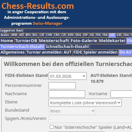
Logged on: Gast
Arabic
ARM
AZE
BIH
BUL
CAT
CHN
CRO
CZE
DEN
ENG
ESP
FAI
FIN
FRA
GER
GRE
INA
I
Home
TurnierDB
Meisterschaft
Foto-Galerie
Meldekartei
El
Turnierschach-Elozahl
Schnellschach-Elozahl
Allgemeines
Turnier anmelden: AUT
FIDE
Spieler anmelden
Elo AU
Willkommen bei den offiziellen Turnierscha
FIDE-Elolisten Stand
AUT-Elolisten Stand
10.879
Personennummer
Nachname
Vorname
Ebene
Bundesland
Spgem./Kreis/Verein
Nur "österreichische" Spieler (Land=A