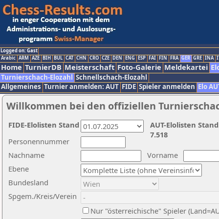
Logged on: Gast
Arabic
ARM
AZE
BIH
BUL
CAT
CHN
CRO
CZE
DEN
ENG
ESP
FAI
FIN
FRA
GER
GRE
INA
I
Home
TurnierDB
Meisterschaft
Foto-Galerie
Meldekartei
El
Turnierschach-Elozahl
Schnellschach-Elozahl
Allgemeines
Turnier anmelden: AUT
FIDE
Spieler anmelden
Elo AU
Willkommen bei den offiziellen Turnierscha
FIDE-Elolisten Stand
AUT-Elolisten Stand
7.518
Personennummer
Nachname
Vorname
Ebene
Bundesland
Spgem./Kreis/Verein
Nur "österreichische" Spieler (Land=A