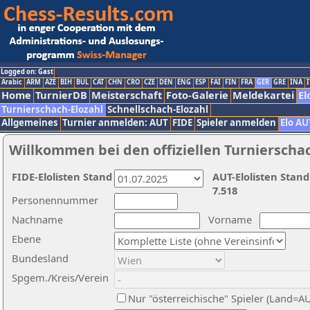
Logged on: Gast
Arabic
ARM
AZE
BIH
BUL
CAT
CHN
CRO
CZE
DEN
ENG
ESP
FAI
FIN
FRA
GER
GRE
INA
I
Home
TurnierDB
Meisterschaft
Foto-Galerie
Meldekartei
El
Turnierschach-Elozahl
Schnellschach-Elozahl
Allgemeines
Turnier anmelden: AUT
FIDE
Spieler anmelden
Elo AU
Willkommen bei den offiziellen Turnierscha
FIDE-Elolisten Stand
AUT-Elolisten Stand
7.518
Personennummer
Nachname
Vorname
Ebene
Bundesland
Spgem./Kreis/Verein
Nur "österreichische" Spieler (Land=A