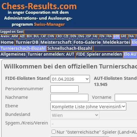
Logged on: Gast
Arabic
ARM
AZE
BIH
BUL
CAT
CHN
CRO
CZE
DEN
ENG
ESP
FAI
FIN
FRA
GER
GRE
INA
I
Home
TurnierDB
Meisterschaft
Foto-Galerie
Meldekartei
El
Turnierschach-Elozahl
Schnellschach-Elozahl
Allgemeines
Turnier anmelden: AUT
FIDE
Spieler anmelden
Elo AU
Willkommen bei den offiziellen Turnierscha
FIDE-Elolisten Stand
AUT-Elolisten Stand
13.945
Personennummer
Nachname
Vorname
Ebene
Bundesland
Spgem./Kreis/Verein
Nur "österreichische" Spieler (Land=A