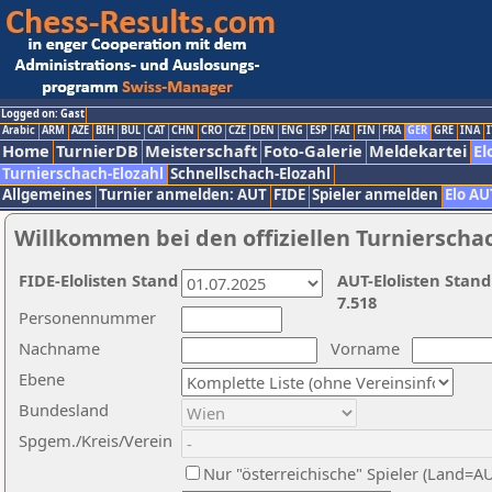
Logged on: Gast
Arabic
ARM
AZE
BIH
BUL
CAT
CHN
CRO
CZE
DEN
ENG
ESP
FAI
FIN
FRA
GER
GRE
INA
I
Home
TurnierDB
Meisterschaft
Foto-Galerie
Meldekartei
El
Turnierschach-Elozahl
Schnellschach-Elozahl
Allgemeines
Turnier anmelden: AUT
FIDE
Spieler anmelden
Elo AU
Willkommen bei den offiziellen Turnierscha
FIDE-Elolisten Stand
AUT-Elolisten Stand
7.518
Personennummer
Nachname
Vorname
Ebene
Bundesland
Spgem./Kreis/Verein
Nur "österreichische" Spieler (Land=A