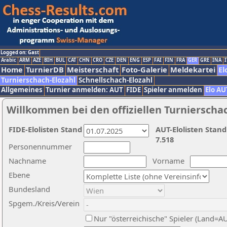
Logged on: Gast
Arabic
ARM
AZE
BIH
BUL
CAT
CHN
CRO
CZE
DEN
ENG
ESP
FAI
FIN
FRA
GER
GRE
INA
I
Home
TurnierDB
Meisterschaft
Foto-Galerie
Meldekartei
El
Turnierschach-Elozahl
Schnellschach-Elozahl
Allgemeines
Turnier anmelden: AUT
FIDE
Spieler anmelden
Elo AU
Willkommen bei den offiziellen Turnierscha
FIDE-Elolisten Stand
AUT-Elolisten Stand
7.518
Personennummer
Nachname
Vorname
Ebene
Bundesland
Spgem./Kreis/Verein
Nur "österreichische" Spieler (Land=A