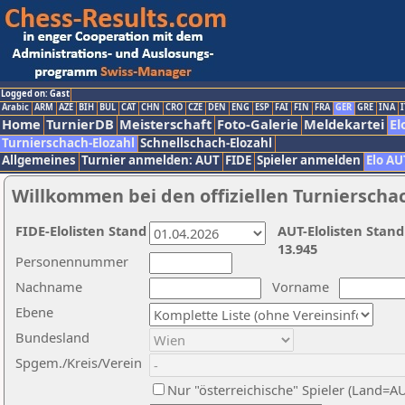
Logged on: Gast
Arabic
ARM
AZE
BIH
BUL
CAT
CHN
CRO
CZE
DEN
ENG
ESP
FAI
FIN
FRA
GER
GRE
INA
I
Home
TurnierDB
Meisterschaft
Foto-Galerie
Meldekartei
El
Turnierschach-Elozahl
Schnellschach-Elozahl
Allgemeines
Turnier anmelden: AUT
FIDE
Spieler anmelden
Elo AU
Willkommen bei den offiziellen Turnierscha
FIDE-Elolisten Stand
AUT-Elolisten Stand
13.945
Personennummer
Nachname
Vorname
Ebene
Bundesland
Spgem./Kreis/Verein
Nur "österreichische" Spieler (Land=A