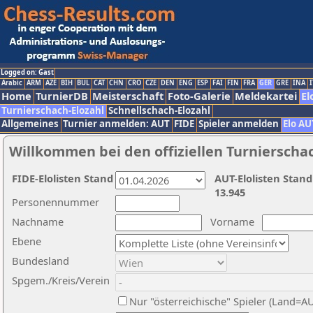
Logged on: Gast
Arabic
ARM
AZE
BIH
BUL
CAT
CHN
CRO
CZE
DEN
ENG
ESP
FAI
FIN
FRA
GER
GRE
INA
I
Home
TurnierDB
Meisterschaft
Foto-Galerie
Meldekartei
El
Turnierschach-Elozahl
Schnellschach-Elozahl
Allgemeines
Turnier anmelden: AUT
FIDE
Spieler anmelden
Elo AU
Willkommen bei den offiziellen Turnierscha
FIDE-Elolisten Stand
AUT-Elolisten Stand
13.945
Personennummer
Nachname
Vorname
Ebene
Bundesland
Spgem./Kreis/Verein
Nur "österreichische" Spieler (Land=A