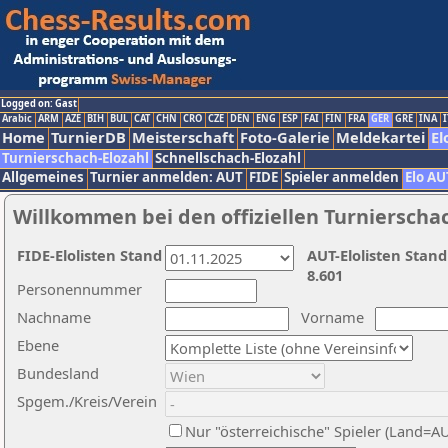
Logged on: Gast
Arabic
ARM
AZE
BIH
BUL
CAT
CHN
CRO
CZE
DEN
ENG
ESP
FAI
FIN
FRA
GER
GRE
INA
I
Home
TurnierDB
Meisterschaft
Foto-Galerie
Meldekartei
El
Turnierschach-Elozahl
Schnellschach-Elozahl
Allgemeines
Turnier anmelden: AUT
FIDE
Spieler anmelden
Elo AU
Willkommen bei den offiziellen Turnierscha
FIDE-Elolisten Stand
AUT-Elolisten Stand
8.601
Personennummer
Nachname
Vorname
Ebene
Bundesland
Spgem./Kreis/Verein
Nur "österreichische" Spieler (Land=A