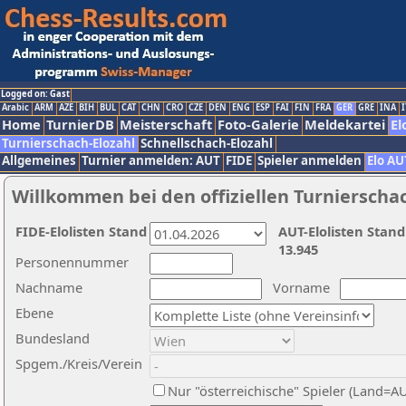
Logged on: Gast
Arabic
ARM
AZE
BIH
BUL
CAT
CHN
CRO
CZE
DEN
ENG
ESP
FAI
FIN
FRA
GER
GRE
INA
I
Home
TurnierDB
Meisterschaft
Foto-Galerie
Meldekartei
El
Turnierschach-Elozahl
Schnellschach-Elozahl
Allgemeines
Turnier anmelden: AUT
FIDE
Spieler anmelden
Elo AU
Willkommen bei den offiziellen Turnierscha
FIDE-Elolisten Stand
AUT-Elolisten Stand
13.945
Personennummer
Nachname
Vorname
Ebene
Bundesland
Spgem./Kreis/Verein
Nur "österreichische" Spieler (Land=A