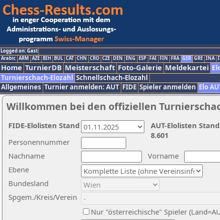
Logged on: Gast
Arabic
ARM
AZE
BIH
BUL
CAT
CHN
CRO
CZE
DEN
ENG
ESP
FAI
FIN
FRA
GER
GRE
INA
I
Home
TurnierDB
Meisterschaft
Foto-Galerie
Meldekartei
El
Turnierschach-Elozahl
Schnellschach-Elozahl
Allgemeines
Turnier anmelden: AUT
FIDE
Spieler anmelden
Elo AU
Willkommen bei den offiziellen Turnierscha
FIDE-Elolisten Stand
AUT-Elolisten Stand
8.601
Personennummer
Nachname
Vorname
Ebene
Bundesland
Spgem./Kreis/Verein
Nur "österreichische" Spieler (Land=A