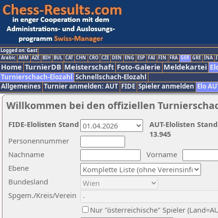
Logged on: Gast
Arabic
ARM
AZE
BIH
BUL
CAT
CHN
CRO
CZE
DEN
ENG
ESP
FAI
FIN
FRA
GER
GRE
INA
I
Home
TurnierDB
Meisterschaft
Foto-Galerie
Meldekartei
El
Turnierschach-Elozahl
Schnellschach-Elozahl
Allgemeines
Turnier anmelden: AUT
FIDE
Spieler anmelden
Elo AU
Willkommen bei den offiziellen Turnierscha
FIDE-Elolisten Stand
AUT-Elolisten Stand
13.945
Personennummer
Nachname
Vorname
Ebene
Bundesland
Spgem./Kreis/Verein
Nur "österreichische" Spieler (Land=A