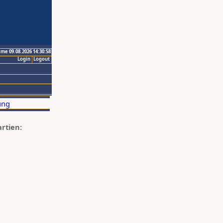
ime 09.08.2026 14:30:58
Login
Logout
artien: