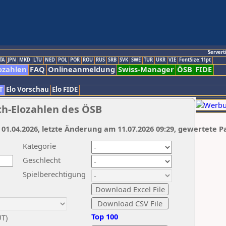
Servert
TA
JPN
MKD
LTU
NED
POL
POR
ROU
RUS
SRB
SVK
SWE
TUR
UKR
VIE
FontSize:11pt
ozahlen
FAQ
Onlineanmeldung
Swiss-Manager
ÖSB
FIDE
T
Elo Vorschau
Elo FIDE
ch-Elozahlen des ÖSB
 01.04.2026, letzte Änderung am 11.07.2026 09:29, gewertete P
Kategorie
Geschlecht
Spielberechtigung
Top 100
UT)