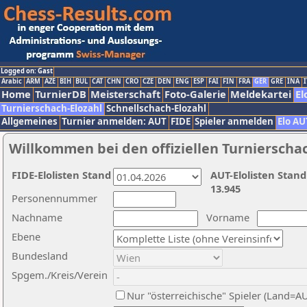
Logged on: Gast
Arabic
ARM
AZE
BIH
BUL
CAT
CHN
CRO
CZE
DEN
ENG
ESP
FAI
FIN
FRA
GER
GRE
INA
I
Home
TurnierDB
Meisterschaft
Foto-Galerie
Meldekartei
El
Turnierschach-Elozahl
Schnellschach-Elozahl
Allgemeines
Turnier anmelden: AUT
FIDE
Spieler anmelden
Elo AU
Willkommen bei den offiziellen Turnierscha
FIDE-Elolisten Stand
AUT-Elolisten Stand
13.945
Personennummer
Nachname
Vorname
Ebene
Bundesland
Spgem./Kreis/Verein
Nur "österreichische" Spieler (Land=A