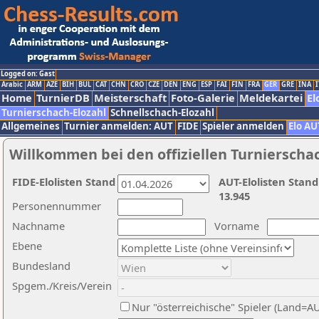
Logged on: Gast
Arabic
ARM
AZE
BIH
BUL
CAT
CHN
CRO
CZE
DEN
ENG
ESP
FAI
FIN
FRA
GER
GRE
INA
I
Home
TurnierDB
Meisterschaft
Foto-Galerie
Meldekartei
El
Turnierschach-Elozahl
Schnellschach-Elozahl
Allgemeines
Turnier anmelden: AUT
FIDE
Spieler anmelden
Elo AU
Willkommen bei den offiziellen Turnierscha
FIDE-Elolisten Stand
AUT-Elolisten Stand
13.945
Personennummer
Nachname
Vorname
Ebene
Bundesland
Spgem./Kreis/Verein
Nur "österreichische" Spieler (Land=A