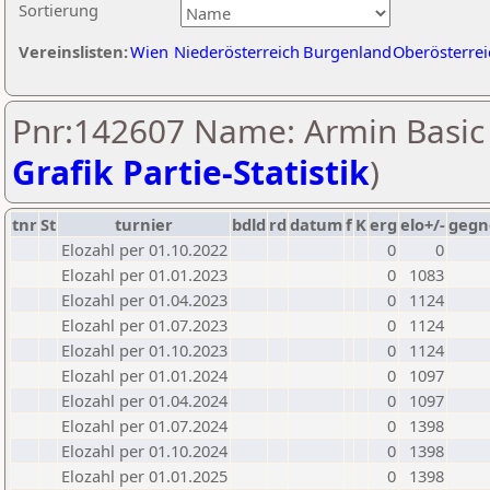
Sortierung
Vereinslisten:
Wien
Niederösterreich
Burgenland
Oberösterrei
Pnr:142607 Name: Armin Basic 
Grafik Partie-Statistik
)
tnr
St
turnier
bdld
rd
datum
f
K
erg
elo+/-
gegn
Elozahl per 01.10.2022
0
0
Elozahl per 01.01.2023
0
1083
Elozahl per 01.04.2023
0
1124
Elozahl per 01.07.2023
0
1124
Elozahl per 01.10.2023
0
1124
Elozahl per 01.01.2024
0
1097
Elozahl per 01.04.2024
0
1097
Elozahl per 01.07.2024
0
1398
Elozahl per 01.10.2024
0
1398
Elozahl per 01.01.2025
0
1398