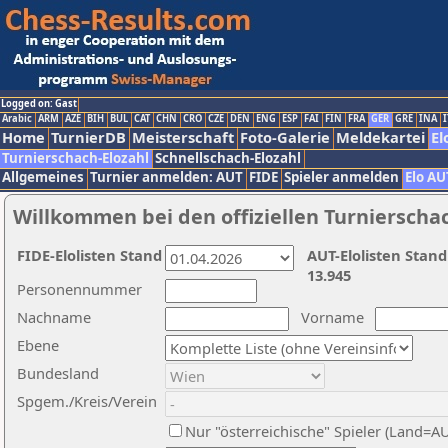
Logged on: Gast
Arabic
ARM
AZE
BIH
BUL
CAT
CHN
CRO
CZE
DEN
ENG
ESP
FAI
FIN
FRA
GER
GRE
INA
I
Home
TurnierDB
Meisterschaft
Foto-Galerie
Meldekartei
El
Turnierschach-Elozahl
Schnellschach-Elozahl
Allgemeines
Turnier anmelden: AUT
FIDE
Spieler anmelden
Elo AU
Willkommen bei den offiziellen Turnierscha
FIDE-Elolisten Stand
AUT-Elolisten Stand
13.945
Personennummer
Nachname
Vorname
Ebene
Bundesland
Spgem./Kreis/Verein
Nur "österreichische" Spieler (Land=A