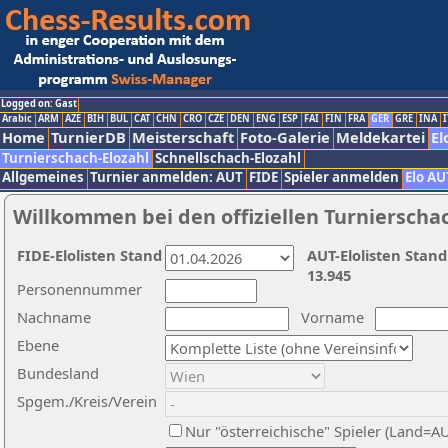
Logged on: Gast
Arabic
ARM
AZE
BIH
BUL
CAT
CHN
CRO
CZE
DEN
ENG
ESP
FAI
FIN
FRA
GER
GRE
INA
I
Home
TurnierDB
Meisterschaft
Foto-Galerie
Meldekartei
El
Turnierschach-Elozahl
Schnellschach-Elozahl
Allgemeines
Turnier anmelden: AUT
FIDE
Spieler anmelden
Elo AU
Willkommen bei den offiziellen Turnierscha
FIDE-Elolisten Stand
AUT-Elolisten Stand
13.945
Personennummer
Nachname
Vorname
Ebene
Bundesland
Spgem./Kreis/Verein
Nur "österreichische" Spieler (Land=A