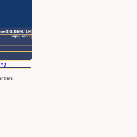
ime 08.08.2026 09:13:04
Login
Logout
artien: