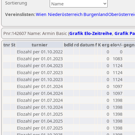
Sortierung
Vereinslisten:
Wien
Niederösterreich
Burgenland
Oberösterrei
Pnr:142607 Name: Armin Basic (
Grafik Elo-Zeitreihe
,
Grafik Pa
tnr
St
turnier
bdld
rd
datum
f
K
erg
elo+/-
gegn
Elozahl per 01.10.2022
0
0
Elozahl per 01.01.2023
0
1083
Elozahl per 01.04.2023
0
1124
Elozahl per 01.07.2023
0
1124
Elozahl per 01.10.2023
0
1124
Elozahl per 01.01.2024
0
1097
Elozahl per 01.04.2024
0
1097
Elozahl per 01.07.2024
0
1398
Elozahl per 01.10.2024
0
1398
Elozahl per 01.01.2025
0
1398
Elozahl per 01.04.2025
0
1398
Elozahl per 01.07.2025
0
1398
Elozahl per 01.10.2025
0
1398