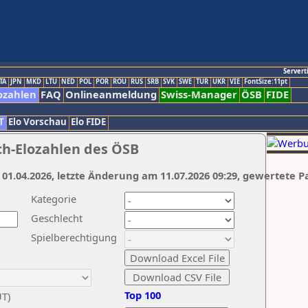
Servert
TA
JPN
MKD
LTU
NED
POL
POR
ROU
RUS
SRB
SVK
SWE
TUR
UKR
VIE
FontSize:11pt
ozahlen
FAQ
Onlineanmeldung
Swiss-Manager
ÖSB
FIDE
T
Elo Vorschau
Elo FIDE
ch-Elozahlen des ÖSB
 01.04.2026, letzte Änderung am 11.07.2026 09:29, gewertete P
Kategorie
Geschlecht
Spielberechtigung
Top 100
UT)