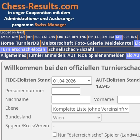
Logged on: Gast
Arabic
ARM
AZE
BIH
BUL
CAT
CHN
CRO
CZE
DEN
ENG
ESP
FAI
FIN
FRA
GER
GRE
INA
I
Home
TurnierDB
Meisterschaft
Foto-Galerie
Meldekartei
El
Turnierschach-Elozahl
Schnellschach-Elozahl
Allgemeines
Turnier anmelden: AUT
FIDE
Spieler anmelden
Elo AU
Willkommen bei den offiziellen Turnierscha
FIDE-Elolisten Stand
AUT-Elolisten Stand
13.945
Personennummer
Nachname
Vorname
Ebene
Bundesland
Spgem./Kreis/Verein
Nur "österreichische" Spieler (Land=A