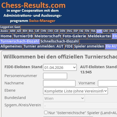
Logged on: Gast
Arabic
ARM
AZE
BIH
BUL
CAT
CHN
CRO
CZE
DEN
ENG
ESP
FAI
FIN
FRA
GER
GRE
INA
I
Home
TurnierDB
Meisterschaft
Foto-Galerie
Meldekartei
El
Turnierschach-Elozahl
Schnellschach-Elozahl
Allgemeines
Turnier anmelden: AUT
FIDE
Spieler anmelden
Elo AU
Willkommen bei den offiziellen Turnierscha
FIDE-Elolisten Stand
AUT-Elolisten Stand
13.945
Personennummer
Nachname
Vorname
Ebene
Bundesland
Spgem./Kreis/Verein
Nur "österreichische" Spieler (Land=A