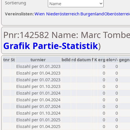
Sortierung
Vereinslisten:
Wien
Niederösterreich
Burgenland
Oberösterrei
Pnr:142582 Name: Marc Tombe
Grafik Partie-Statistik
)
tnr
St
turnier
bdld
rd
datum
f
K
erg
elo+/-
gegn
Elozahl per 01.01.2023
0
0
Elozahl per 01.04.2023
0
0
Elozahl per 01.07.2023
0
0
Elozahl per 01.10.2023
0
0
Elozahl per 01.01.2024
0
0
Elozahl per 01.04.2024
0
0
Elozahl per 01.07.2024
0
0
Elozahl per 01.10.2024
0
0
Elozahl per 01.01.2025
0
0
Elozahl per 01.04.2025
0
0