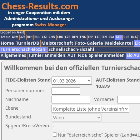
Logged on: Gast
Arabic
ARM
AZE
BIH
BUL
CAT
CHN
CRO
CZE
DEN
ENG
ESP
FAI
FIN
FRA
GER
GRE
INA
I
Home
TurnierDB
Meisterschaft
Foto-Galerie
Meldekartei
El
Turnierschach-Elozahl
Schnellschach-Elozahl
Allgemeines
Turnier anmelden: AUT
FIDE
Spieler anmelden
Elo AU
Willkommen bei den offiziellen Turnierscha
FIDE-Elolisten Stand
AUT-Elolisten Stand
10.879
Personennummer
Nachname
Vorname
Ebene
Bundesland
Spgem./Kreis/Verein
Nur "österreichische" Spieler (Land=A