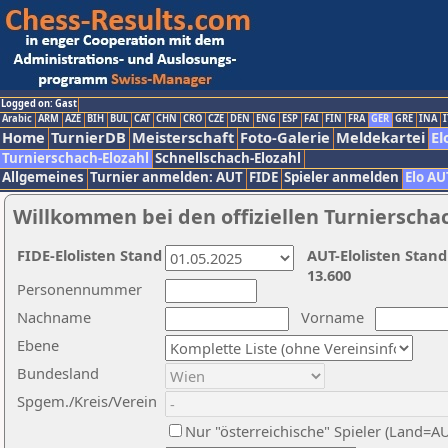
Logged on: Gast
Arabic
ARM
AZE
BIH
BUL
CAT
CHN
CRO
CZE
DEN
ENG
ESP
FAI
FIN
FRA
GER
GRE
INA
I
Home
TurnierDB
Meisterschaft
Foto-Galerie
Meldekartei
El
Turnierschach-Elozahl
Schnellschach-Elozahl
Allgemeines
Turnier anmelden: AUT
FIDE
Spieler anmelden
Elo AU
Willkommen bei den offiziellen Turnierscha
FIDE-Elolisten Stand
AUT-Elolisten Stand
13.600
Personennummer
Nachname
Vorname
Ebene
Bundesland
Spgem./Kreis/Verein
Nur "österreichische" Spieler (Land=A