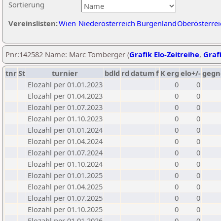
Sortierung
Vereinslisten:
Wien
Niederösterreich
Burgenland
Oberösterrei
Pnr:142582 Name: Marc Tomberger (
Grafik Elo-Zeitreihe
,
Grafi
tnr
St
turnier
bdld
rd
datum
f
K
erg
elo+/-
gegn
Elozahl per 01.01.2023
0
0
Elozahl per 01.04.2023
0
0
Elozahl per 01.07.2023
0
0
Elozahl per 01.10.2023
0
0
Elozahl per 01.01.2024
0
0
Elozahl per 01.04.2024
0
0
Elozahl per 01.07.2024
0
0
Elozahl per 01.10.2024
0
0
Elozahl per 01.01.2025
0
0
Elozahl per 01.04.2025
0
0
Elozahl per 01.07.2025
0
0
Elozahl per 01.10.2025
0
0
Elozahl per 01.01.2026
0
0