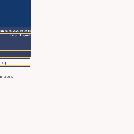
ime 08.08.2026 10:59:44
Login
Logout
artien: