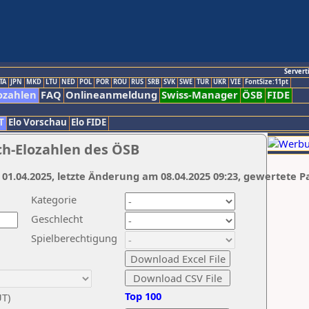
Servert
TA
JPN
MKD
LTU
NED
POL
POR
ROU
RUS
SRB
SVK
SWE
TUR
UKR
VIE
FontSize:11pt
ozahlen
FAQ
Onlineanmeldung
Swiss-Manager
ÖSB
FIDE
T
Elo Vorschau
Elo FIDE
ch-Elozahlen des ÖSB
 01.04.2025, letzte Änderung am 08.04.2025 09:23, gewertete P
Kategorie
Geschlecht
Spielberechtigung
Top 100
UT)