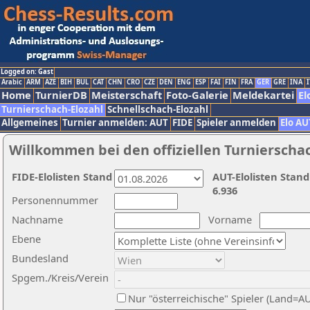
Logged on: Gast
Arabic
ARM
AZE
BIH
BUL
CAT
CHN
CRO
CZE
DEN
ENG
ESP
FAI
FIN
FRA
GER
GRE
INA
I
Home
TurnierDB
Meisterschaft
Foto-Galerie
Meldekartei
El
Turnierschach-Elozahl
Schnellschach-Elozahl
Allgemeines
Turnier anmelden: AUT
FIDE
Spieler anmelden
Elo AU
Willkommen bei den offiziellen Turnierscha
FIDE-Elolisten Stand
AUT-Elolisten Stand
6.936
Personennummer
Nachname
Vorname
Ebene
Bundesland
Spgem./Kreis/Verein
Nur "österreichische" Spieler (Land=A