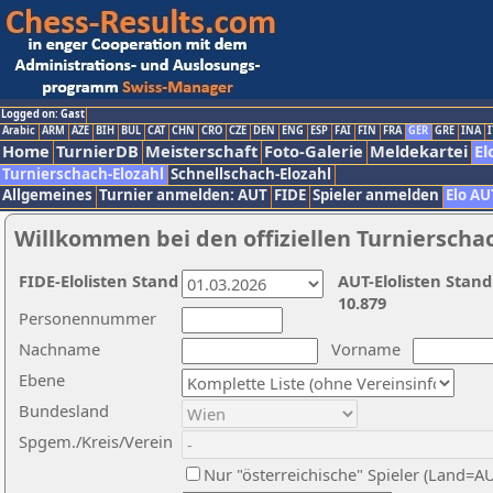
Logged on: Gast
Arabic
ARM
AZE
BIH
BUL
CAT
CHN
CRO
CZE
DEN
ENG
ESP
FAI
FIN
FRA
GER
GRE
INA
I
Home
TurnierDB
Meisterschaft
Foto-Galerie
Meldekartei
El
Turnierschach-Elozahl
Schnellschach-Elozahl
Allgemeines
Turnier anmelden: AUT
FIDE
Spieler anmelden
Elo AU
Willkommen bei den offiziellen Turnierscha
FIDE-Elolisten Stand
AUT-Elolisten Stand
10.879
Personennummer
Nachname
Vorname
Ebene
Bundesland
Spgem./Kreis/Verein
Nur "österreichische" Spieler (Land=A