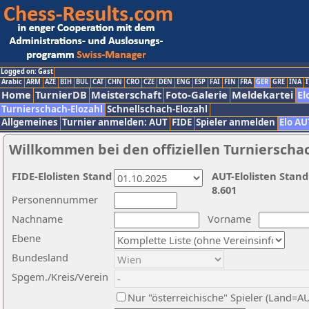
Logged on: Gast
Arabic
ARM
AZE
BIH
BUL
CAT
CHN
CRO
CZE
DEN
ENG
ESP
FAI
FIN
FRA
GER
GRE
INA
I
Home
TurnierDB
Meisterschaft
Foto-Galerie
Meldekartei
El
Turnierschach-Elozahl
Schnellschach-Elozahl
Allgemeines
Turnier anmelden: AUT
FIDE
Spieler anmelden
Elo AU
Willkommen bei den offiziellen Turnierscha
FIDE-Elolisten Stand
AUT-Elolisten Stand
8.601
Personennummer
Nachname
Vorname
Ebene
Bundesland
Spgem./Kreis/Verein
Nur "österreichische" Spieler (Land=A