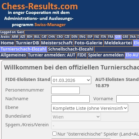
Logged on: Gast
Arabic
ARM
AZE
BIH
BUL
CAT
CHN
CRO
CZE
DEN
ENG
ESP
FAI
FIN
FRA
GER
GRE
INA
I
Home
TurnierDB
Meisterschaft
Foto-Galerie
Meldekartei
El
Turnierschach-Elozahl
Schnellschach-Elozahl
Allgemeines
Turnier anmelden: AUT
FIDE
Spieler anmelden
Elo AU
Willkommen bei den offiziellen Turnierscha
FIDE-Elolisten Stand
AUT-Elolisten Stand
10.879
Personennummer
Nachname
Vorname
Ebene
Bundesland
Spgem./Kreis/Verein
Nur "österreichische" Spieler (Land=A