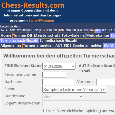
Logged on: Gast
Arabic
ARM
AZE
BIH
BUL
CAT
CHN
CRO
CZE
DEN
ENG
ESP
FAI
FIN
FRA
GER
GRE
INA
I
Home
TurnierDB
Meisterschaft
Foto-Galerie
Meldekartei
El
Turnierschach-Elozahl
Schnellschach-Elozahl
Allgemeines
Turnier anmelden: AUT
FIDE
Spieler anmelden
Elo AU
Willkommen bei den offiziellen Turnierscha
FIDE-Elolisten Stand
AUT-Elolisten Stand
13.945
Personennummer
Nachname
Vorname
Ebene
Bundesland
Spgem./Kreis/Verein
Nur "österreichische" Spieler (Land=A