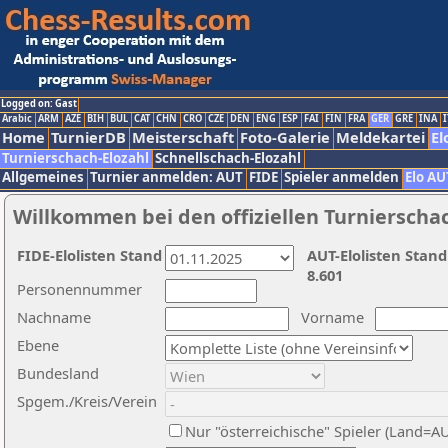
Logged on: Gast
Arabic
ARM
AZE
BIH
BUL
CAT
CHN
CRO
CZE
DEN
ENG
ESP
FAI
FIN
FRA
GER
GRE
INA
I
Home
TurnierDB
Meisterschaft
Foto-Galerie
Meldekartei
El
Turnierschach-Elozahl
Schnellschach-Elozahl
Allgemeines
Turnier anmelden: AUT
FIDE
Spieler anmelden
Elo AU
Willkommen bei den offiziellen Turnierscha
FIDE-Elolisten Stand
AUT-Elolisten Stand
8.601
Personennummer
Nachname
Vorname
Ebene
Bundesland
Spgem./Kreis/Verein
Nur "österreichische" Spieler (Land=A