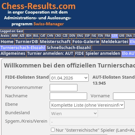
Logged on: Gast
Arabic
ARM
AZE
BIH
BUL
CAT
CHN
CRO
CZE
DEN
ENG
ESP
FAI
FIN
FRA
GER
GRE
INA
I
Home
TurnierDB
Meisterschaft
Foto-Galerie
Meldekartei
El
Turnierschach-Elozahl
Schnellschach-Elozahl
Allgemeines
Turnier anmelden: AUT
FIDE
Spieler anmelden
Elo AU
Willkommen bei den offiziellen Turnierscha
FIDE-Elolisten Stand
AUT-Elolisten Stand
13.945
Personennummer
Nachname
Vorname
Ebene
Bundesland
Spgem./Kreis/Verein
Nur "österreichische" Spieler (Land=A