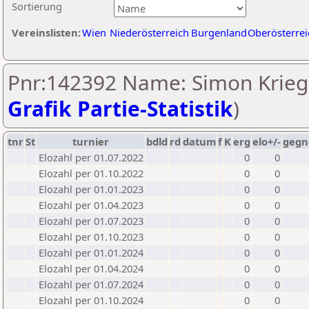
Sortierung
Vereinslisten:
Wien
Niederösterreich
Burgenland
Oberösterrei
Pnr:142392 Name: Simon Krieg
Grafik Partie-Statistik
)
tnr
St
turnier
bdld
rd
datum
f
K
erg
elo+/-
gegn
Elozahl per 01.07.2022
0
0
Elozahl per 01.10.2022
0
0
Elozahl per 01.01.2023
0
0
Elozahl per 01.04.2023
0
0
Elozahl per 01.07.2023
0
0
Elozahl per 01.10.2023
0
0
Elozahl per 01.01.2024
0
0
Elozahl per 01.04.2024
0
0
Elozahl per 01.07.2024
0
0
Elozahl per 01.10.2024
0
0