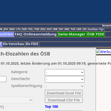
Servert
TA
JPN
MKD
LTU
NED
POL
POR
ROU
RUS
SRB
SVK
SWE
TUR
UKR
VIE
FontSize:11pt
ozahlen
FAQ
Onlineanmeldung
Swiss-Manager
ÖSB
FIDE
T
Elo Vorschau
Elo FIDE
ch-Elozahlen des ÖSB
 01.10.2025, letzte Änderung am 01.10.2025 09:19, gewertete P
Kategorie
Geschlecht
Spielberechtigung
Top 100
UT)