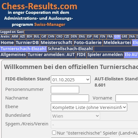
Logged on: Gast
Arabic
ARM
AZE
BIH
BUL
CAT
CHN
CRO
CZE
DEN
ENG
ESP
FAI
FIN
FRA
GER
GRE
INA
I
Home
TurnierDB
Meisterschaft
Foto-Galerie
Meldekartei
El
Turnierschach-Elozahl
Schnellschach-Elozahl
Allgemeines
Turnier anmelden: AUT
FIDE
Spieler anmelden
Elo AU
Willkommen bei den offiziellen Turnierscha
FIDE-Elolisten Stand
AUT-Elolisten Stand
8.601
Personennummer
Nachname
Vorname
Ebene
Bundesland
Spgem./Kreis/Verein
Nur "österreichische" Spieler (Land=A