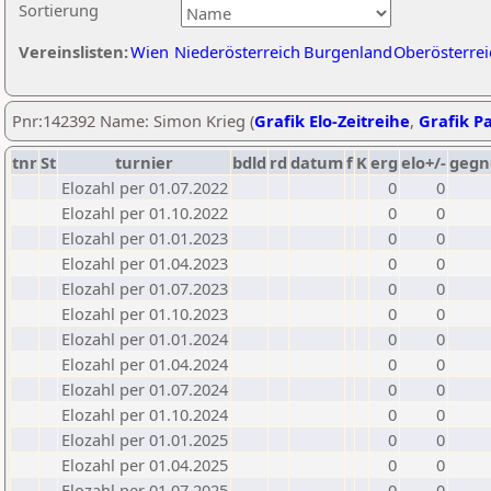
Sortierung
Vereinslisten:
Wien
Niederösterreich
Burgenland
Oberösterrei
Pnr:142392 Name: Simon Krieg (
Grafik Elo-Zeitreihe
,
Grafik Pa
tnr
St
turnier
bdld
rd
datum
f
K
erg
elo+/-
gegn
Elozahl per 01.07.2022
0
0
Elozahl per 01.10.2022
0
0
Elozahl per 01.01.2023
0
0
Elozahl per 01.04.2023
0
0
Elozahl per 01.07.2023
0
0
Elozahl per 01.10.2023
0
0
Elozahl per 01.01.2024
0
0
Elozahl per 01.04.2024
0
0
Elozahl per 01.07.2024
0
0
Elozahl per 01.10.2024
0
0
Elozahl per 01.01.2025
0
0
Elozahl per 01.04.2025
0
0
Elozahl per 01.07.2025
0
0