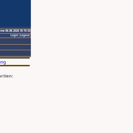
ime 06.08.2026 18:19:33
Login
Logout
artien: