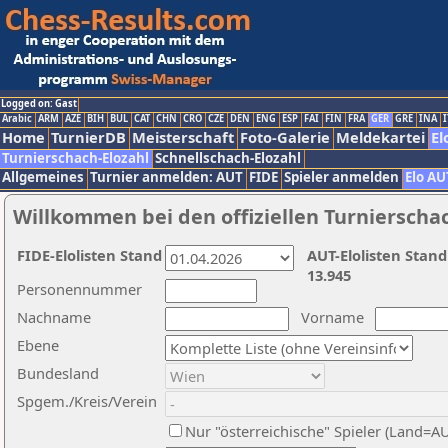
Logged on: Gast
Arabic
ARM
AZE
BIH
BUL
CAT
CHN
CRO
CZE
DEN
ENG
ESP
FAI
FIN
FRA
GER
GRE
INA
I
Home
TurnierDB
Meisterschaft
Foto-Galerie
Meldekartei
El
Turnierschach-Elozahl
Schnellschach-Elozahl
Allgemeines
Turnier anmelden: AUT
FIDE
Spieler anmelden
Elo AU
Willkommen bei den offiziellen Turnierscha
FIDE-Elolisten Stand
AUT-Elolisten Stand
13.945
Personennummer
Nachname
Vorname
Ebene
Bundesland
Spgem./Kreis/Verein
Nur "österreichische" Spieler (Land=A