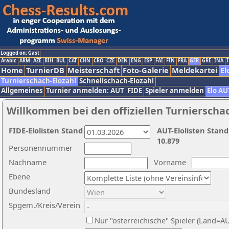
Logged on: Gast
Arabic
ARM
AZE
BIH
BUL
CAT
CHN
CRO
CZE
DEN
ENG
ESP
FAI
FIN
FRA
GER
GRE
INA
I
Home
TurnierDB
Meisterschaft
Foto-Galerie
Meldekartei
El
Turnierschach-Elozahl
Schnellschach-Elozahl
Allgemeines
Turnier anmelden: AUT
FIDE
Spieler anmelden
Elo AU
Willkommen bei den offiziellen Turnierscha
FIDE-Elolisten Stand
AUT-Elolisten Stand
10.879
Personennummer
Nachname
Vorname
Ebene
Bundesland
Spgem./Kreis/Verein
Nur "österreichische" Spieler (Land=A