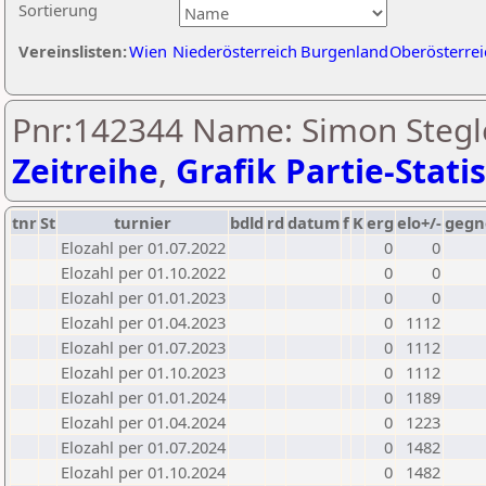
Sortierung
Vereinslisten:
Wien
Niederösterreich
Burgenland
Oberösterrei
Pnr:142344 Name: Simon Stegl
Zeitreihe
,
Grafik Partie-Statis
tnr
St
turnier
bdld
rd
datum
f
K
erg
elo+/-
gegn
Elozahl per 01.07.2022
0
0
Elozahl per 01.10.2022
0
0
Elozahl per 01.01.2023
0
0
Elozahl per 01.04.2023
0
1112
Elozahl per 01.07.2023
0
1112
Elozahl per 01.10.2023
0
1112
Elozahl per 01.01.2024
0
1189
Elozahl per 01.04.2024
0
1223
Elozahl per 01.07.2024
0
1482
Elozahl per 01.10.2024
0
1482