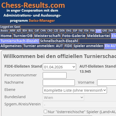
Logged on: Gast
Arabic
ARM
AZE
BIH
BUL
CAT
CHN
CRO
CZE
DEN
ENG
ESP
FAI
FIN
FRA
GER
GRE
INA
I
Home
TurnierDB
Meisterschaft
Foto-Galerie
Meldekartei
El
Turnierschach-Elozahl
Schnellschach-Elozahl
Allgemeines
Turnier anmelden: AUT
FIDE
Spieler anmelden
Elo AU
Willkommen bei den offiziellen Turnierscha
FIDE-Elolisten Stand
AUT-Elolisten Stand
13.945
Personennummer
Nachname
Vorname
Ebene
Bundesland
Spgem./Kreis/Verein
Nur "österreichische" Spieler (Land=A