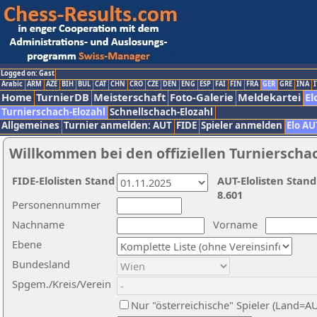
Logged on: Gast
Arabic
ARM
AZE
BIH
BUL
CAT
CHN
CRO
CZE
DEN
ENG
ESP
FAI
FIN
FRA
GER
GRE
INA
I
Home
TurnierDB
Meisterschaft
Foto-Galerie
Meldekartei
El
Turnierschach-Elozahl
Schnellschach-Elozahl
Allgemeines
Turnier anmelden: AUT
FIDE
Spieler anmelden
Elo AU
Willkommen bei den offiziellen Turnierscha
FIDE-Elolisten Stand
AUT-Elolisten Stand
8.601
Personennummer
Nachname
Vorname
Ebene
Bundesland
Spgem./Kreis/Verein
Nur "österreichische" Spieler (Land=A