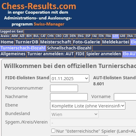
Logged on: Gast
Arabic
ARM
AZE
BIH
BUL
CAT
CHN
CRO
CZE
DEN
ENG
ESP
FAI
FIN
FRA
GER
GRE
INA
I
Home
TurnierDB
Meisterschaft
Foto-Galerie
Meldekartei
El
Turnierschach-Elozahl
Schnellschach-Elozahl
Allgemeines
Turnier anmelden: AUT
FIDE
Spieler anmelden
Elo AU
Willkommen bei den offiziellen Turnierscha
FIDE-Elolisten Stand
AUT-Elolisten Stand
8.601
Personennummer
Nachname
Vorname
Ebene
Bundesland
Spgem./Kreis/Verein
Nur "österreichische" Spieler (Land=A