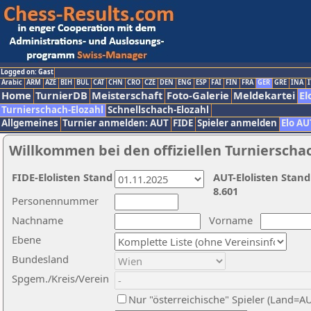
Logged on: Gast
Arabic
ARM
AZE
BIH
BUL
CAT
CHN
CRO
CZE
DEN
ENG
ESP
FAI
FIN
FRA
GER
GRE
INA
I
Home
TurnierDB
Meisterschaft
Foto-Galerie
Meldekartei
El
Turnierschach-Elozahl
Schnellschach-Elozahl
Allgemeines
Turnier anmelden: AUT
FIDE
Spieler anmelden
Elo AU
Willkommen bei den offiziellen Turnierscha
FIDE-Elolisten Stand
AUT-Elolisten Stand
8.601
Personennummer
Nachname
Vorname
Ebene
Bundesland
Spgem./Kreis/Verein
Nur "österreichische" Spieler (Land=A