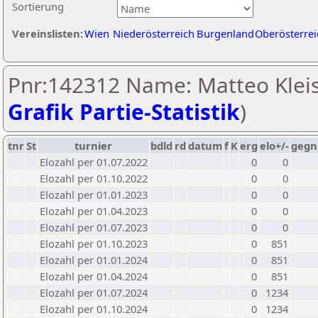
Sortierung
Vereinslisten:
Wien
Niederösterreich
Burgenland
Oberösterrei
Pnr:142312 Name: Matteo Kleiss
Grafik Partie-Statistik
)
tnr
St
turnier
bdld
rd
datum
f
K
erg
elo+/-
gegn
Elozahl per 01.07.2022
0
0
Elozahl per 01.10.2022
0
0
Elozahl per 01.01.2023
0
0
Elozahl per 01.04.2023
0
0
Elozahl per 01.07.2023
0
0
Elozahl per 01.10.2023
0
851
Elozahl per 01.01.2024
0
851
Elozahl per 01.04.2024
0
851
Elozahl per 01.07.2024
0
1234
Elozahl per 01.10.2024
0
1234