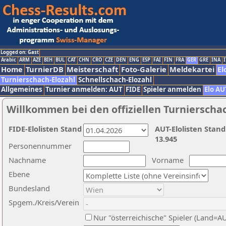
Logged on: Gast
Arabic
ARM
AZE
BIH
BUL
CAT
CHN
CRO
CZE
DEN
ENG
ESP
FAI
FIN
FRA
GER
GRE
INA
I
Home
TurnierDB
Meisterschaft
Foto-Galerie
Meldekartei
El
Turnierschach-Elozahl
Schnellschach-Elozahl
Allgemeines
Turnier anmelden: AUT
FIDE
Spieler anmelden
Elo AU
Willkommen bei den offiziellen Turnierscha
FIDE-Elolisten Stand
AUT-Elolisten Stand
13.945
Personennummer
Nachname
Vorname
Ebene
Bundesland
Spgem./Kreis/Verein
Nur "österreichische" Spieler (Land=A