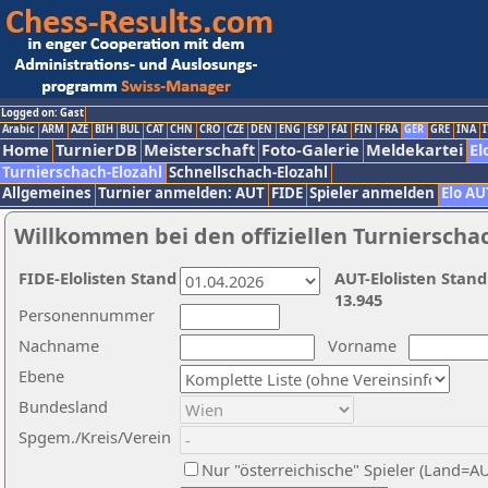
Logged on: Gast
Arabic
ARM
AZE
BIH
BUL
CAT
CHN
CRO
CZE
DEN
ENG
ESP
FAI
FIN
FRA
GER
GRE
INA
I
Home
TurnierDB
Meisterschaft
Foto-Galerie
Meldekartei
El
Turnierschach-Elozahl
Schnellschach-Elozahl
Allgemeines
Turnier anmelden: AUT
FIDE
Spieler anmelden
Elo AU
Willkommen bei den offiziellen Turnierscha
FIDE-Elolisten Stand
AUT-Elolisten Stand
13.945
Personennummer
Nachname
Vorname
Ebene
Bundesland
Spgem./Kreis/Verein
Nur "österreichische" Spieler (Land=A