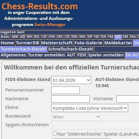
Logged on: Gast
Arabic
ARM
AZE
BIH
BUL
CAT
CHN
CRO
CZE
DEN
ENG
ESP
FAI
FIN
FRA
GER
GRE
INA
I
Home
TurnierDB
Meisterschaft
Foto-Galerie
Meldekartei
El
Turnierschach-Elozahl
Schnellschach-Elozahl
Allgemeines
Turnier anmelden: AUT
FIDE
Spieler anmelden
Elo AU
Willkommen bei den offiziellen Turnierscha
FIDE-Elolisten Stand
AUT-Elolisten Stand
13.945
Personennummer
Nachname
Vorname
Ebene
Bundesland
Spgem./Kreis/Verein
Nur "österreichische" Spieler (Land=A