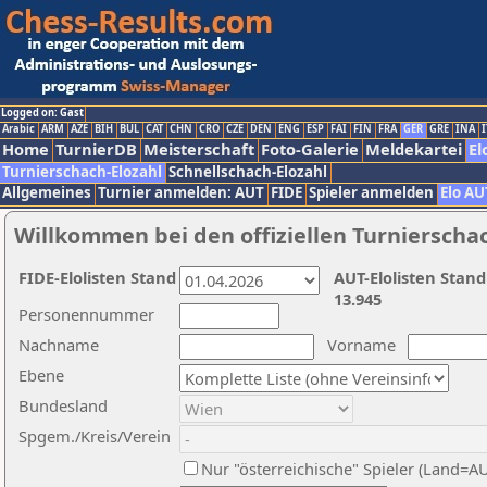
Logged on: Gast
Arabic
ARM
AZE
BIH
BUL
CAT
CHN
CRO
CZE
DEN
ENG
ESP
FAI
FIN
FRA
GER
GRE
INA
I
Home
TurnierDB
Meisterschaft
Foto-Galerie
Meldekartei
El
Turnierschach-Elozahl
Schnellschach-Elozahl
Allgemeines
Turnier anmelden: AUT
FIDE
Spieler anmelden
Elo AU
Willkommen bei den offiziellen Turnierscha
FIDE-Elolisten Stand
AUT-Elolisten Stand
13.945
Personennummer
Nachname
Vorname
Ebene
Bundesland
Spgem./Kreis/Verein
Nur "österreichische" Spieler (Land=A