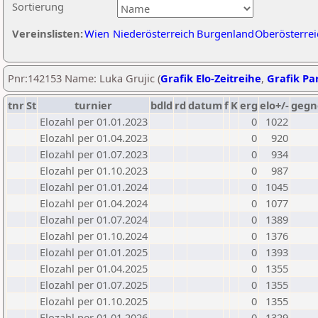
Sortierung
Vereinslisten:
Wien
Niederösterreich
Burgenland
Oberösterrei
Pnr:142153 Name: Luka Grujic (
Grafik Elo-Zeitreihe
,
Grafik Par
tnr
St
turnier
bdld
rd
datum
f
K
erg
elo+/-
gegn
Elozahl per 01.01.2023
0
1022
Elozahl per 01.04.2023
0
920
Elozahl per 01.07.2023
0
934
Elozahl per 01.10.2023
0
987
Elozahl per 01.01.2024
0
1045
Elozahl per 01.04.2024
0
1077
Elozahl per 01.07.2024
0
1389
Elozahl per 01.10.2024
0
1376
Elozahl per 01.01.2025
0
1393
Elozahl per 01.04.2025
0
1355
Elozahl per 01.07.2025
0
1355
Elozahl per 01.10.2025
0
1355
Elozahl per 01.01.2026
0
1329