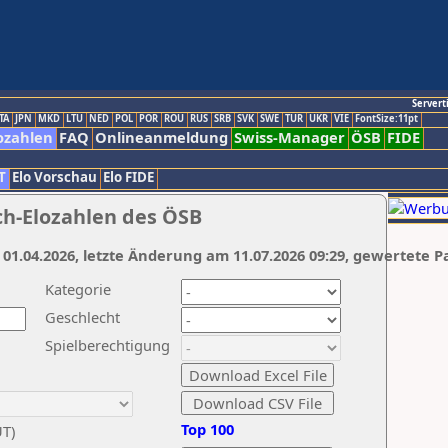
Servert
TA
JPN
MKD
LTU
NED
POL
POR
ROU
RUS
SRB
SVK
SWE
TUR
UKR
VIE
FontSize:11pt
ozahlen
FAQ
Onlineanmeldung
Swiss-Manager
ÖSB
FIDE
T
Elo Vorschau
Elo FIDE
ch-Elozahlen des ÖSB
 01.04.2026, letzte Änderung am 11.07.2026 09:29, gewertete P
Kategorie
Geschlecht
Spielberechtigung
Top 100
UT)