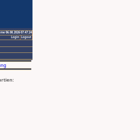
ime 06.08.2026 07:47:24
Login
Logout
artien: