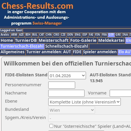
Logged on: Gast
Arabic
ARM
AZE
BIH
BUL
CAT
CHN
CRO
CZE
DEN
ENG
ESP
FAI
FIN
FRA
GER
GRE
INA
I
Home
TurnierDB
Meisterschaft
Foto-Galerie
Meldekartei
El
Turnierschach-Elozahl
Schnellschach-Elozahl
Allgemeines
Turnier anmelden: AUT
FIDE
Spieler anmelden
Elo AU
Willkommen bei den offiziellen Turnierscha
FIDE-Elolisten Stand
AUT-Elolisten Stand
13.945
Personennummer
Nachname
Vorname
Ebene
Bundesland
Spgem./Kreis/Verein
Nur "österreichische" Spieler (Land=A