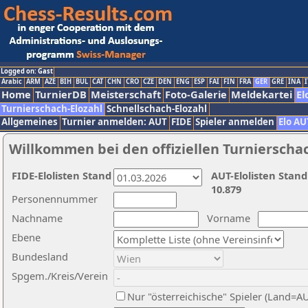
Logged on: Gast
Arabic
ARM
AZE
BIH
BUL
CAT
CHN
CRO
CZE
DEN
ENG
ESP
FAI
FIN
FRA
GER
GRE
INA
I
Home
TurnierDB
Meisterschaft
Foto-Galerie
Meldekartei
El
Turnierschach-Elozahl
Schnellschach-Elozahl
Allgemeines
Turnier anmelden: AUT
FIDE
Spieler anmelden
Elo AU
Willkommen bei den offiziellen Turnierscha
FIDE-Elolisten Stand
AUT-Elolisten Stand
10.879
Personennummer
Nachname
Vorname
Ebene
Bundesland
Spgem./Kreis/Verein
Nur "österreichische" Spieler (Land=A