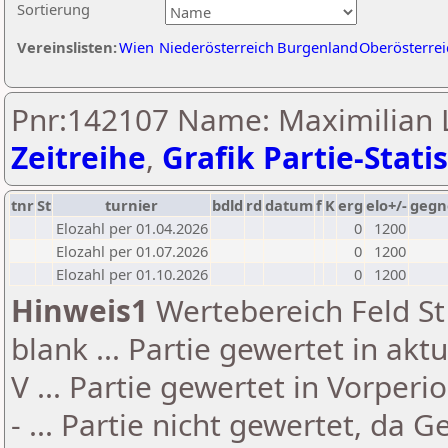
Sortierung
Vereinslisten:
Wien
Niederösterreich
Burgenland
Oberösterrei
Pnr:142107 Name: Maximilian 
Zeitreihe
,
Grafik Partie-Statis
tnr
St
turnier
bdld
rd
datum
f
K
erg
elo+/-
gegn
Elozahl per 01.04.2026
0
1200
Elozahl per 01.07.2026
0
1200
Elozahl per 01.10.2026
0
1200
Hinweis1
Wertebereich Feld St 
blank ... Partie gewertet in akt
V ... Partie gewertet in Vorperi
- ... Partie nicht gewertet, da 