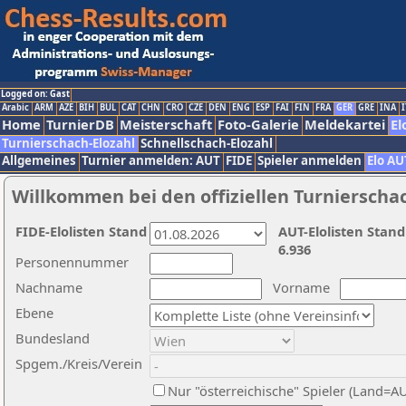
Logged on: Gast
Arabic
ARM
AZE
BIH
BUL
CAT
CHN
CRO
CZE
DEN
ENG
ESP
FAI
FIN
FRA
GER
GRE
INA
I
Home
TurnierDB
Meisterschaft
Foto-Galerie
Meldekartei
El
Turnierschach-Elozahl
Schnellschach-Elozahl
Allgemeines
Turnier anmelden: AUT
FIDE
Spieler anmelden
Elo AU
Willkommen bei den offiziellen Turnierscha
FIDE-Elolisten Stand
AUT-Elolisten Stand
6.936
Personennummer
Nachname
Vorname
Ebene
Bundesland
Spgem./Kreis/Verein
Nur "österreichische" Spieler (Land=A