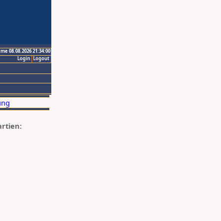
ime 08.08.2026 21:34:00
Login
Logout
artien: