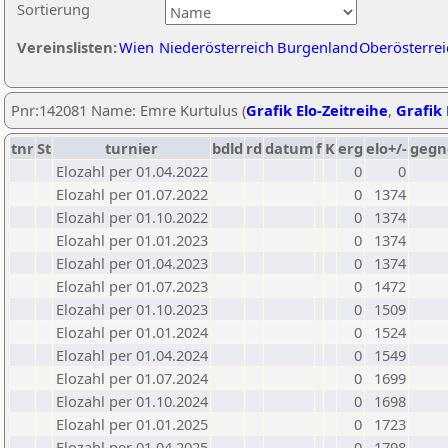
Sortierung
Vereinslisten:
Wien
Niederösterreich
Burgenland
Oberösterrei
Pnr:142081 Name: Emre Kurtulus (
Grafik Elo-Zeitreihe
,
Grafik 
tnr
St
turnier
bdld
rd
datum
f
K
erg
elo+/-
gegn
Elozahl per 01.04.2022
0
0
Elozahl per 01.07.2022
0
1374
Elozahl per 01.10.2022
0
1374
Elozahl per 01.01.2023
0
1374
Elozahl per 01.04.2023
0
1374
Elozahl per 01.07.2023
0
1472
Elozahl per 01.10.2023
0
1509
Elozahl per 01.01.2024
0
1524
Elozahl per 01.04.2024
0
1549
Elozahl per 01.07.2024
0
1699
Elozahl per 01.10.2024
0
1698
Elozahl per 01.01.2025
0
1723
Elozahl per 01.04.2025
0
1798