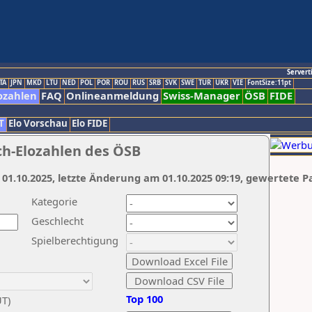
Servert
TA
JPN
MKD
LTU
NED
POL
POR
ROU
RUS
SRB
SVK
SWE
TUR
UKR
VIE
FontSize:11pt
ozahlen
FAQ
Onlineanmeldung
Swiss-Manager
ÖSB
FIDE
T
Elo Vorschau
Elo FIDE
ch-Elozahlen des ÖSB
 01.10.2025, letzte Änderung am 01.10.2025 09:19, gewertete P
Kategorie
Geschlecht
Spielberechtigung
Top 100
UT)