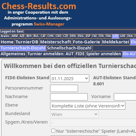
Logged on: Gast
Arabic
ARM
AZE
BIH
BUL
CAT
CHN
CRO
CZE
DEN
ENG
ESP
FAI
FIN
FRA
GER
GRE
INA
I
Home
TurnierDB
Meisterschaft
Foto-Galerie
Meldekartei
El
Turnierschach-Elozahl
Schnellschach-Elozahl
Allgemeines
Turnier anmelden: AUT
FIDE
Spieler anmelden
Elo AU
Willkommen bei den offiziellen Turnierscha
FIDE-Elolisten Stand
AUT-Elolisten Stand
8.601
Personennummer
Nachname
Vorname
Ebene
Bundesland
Spgem./Kreis/Verein
Nur "österreichische" Spieler (Land=A