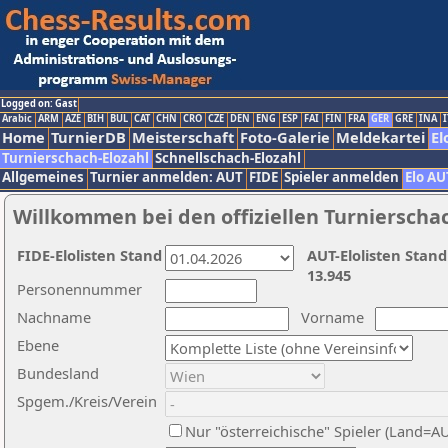
Logged on: Gast
Arabic
ARM
AZE
BIH
BUL
CAT
CHN
CRO
CZE
DEN
ENG
ESP
FAI
FIN
FRA
GER
GRE
INA
I
Home
TurnierDB
Meisterschaft
Foto-Galerie
Meldekartei
El
Turnierschach-Elozahl
Schnellschach-Elozahl
Allgemeines
Turnier anmelden: AUT
FIDE
Spieler anmelden
Elo AU
Willkommen bei den offiziellen Turnierscha
FIDE-Elolisten Stand
AUT-Elolisten Stand
13.945
Personennummer
Nachname
Vorname
Ebene
Bundesland
Spgem./Kreis/Verein
Nur "österreichische" Spieler (Land=A