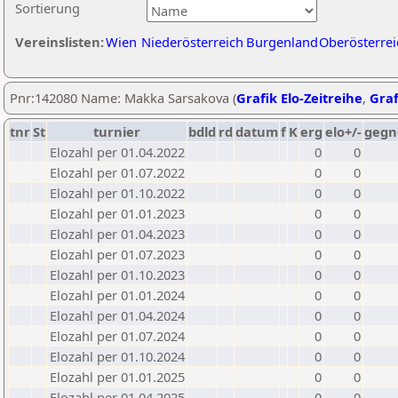
Sortierung
Vereinslisten:
Wien
Niederösterreich
Burgenland
Oberösterrei
Pnr:142080 Name: Makka Sarsakova (
Grafik Elo-Zeitreihe
,
Graf
tnr
St
turnier
bdld
rd
datum
f
K
erg
elo+/-
gegn
Elozahl per 01.04.2022
0
0
Elozahl per 01.07.2022
0
0
Elozahl per 01.10.2022
0
0
Elozahl per 01.01.2023
0
0
Elozahl per 01.04.2023
0
0
Elozahl per 01.07.2023
0
0
Elozahl per 01.10.2023
0
0
Elozahl per 01.01.2024
0
0
Elozahl per 01.04.2024
0
0
Elozahl per 01.07.2024
0
0
Elozahl per 01.10.2024
0
0
Elozahl per 01.01.2025
0
0
Elozahl per 01.04.2025
0
0