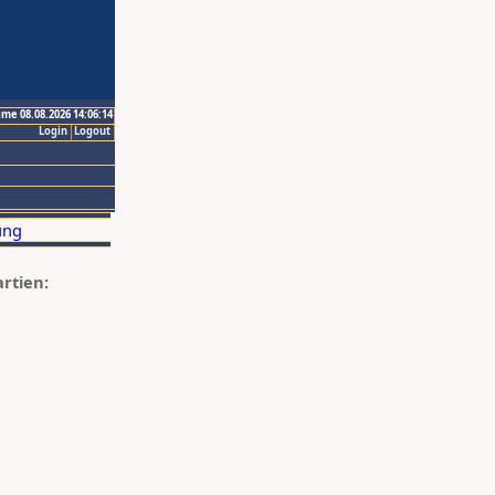
ime 08.08.2026 14:06:14
Login
Logout
artien: