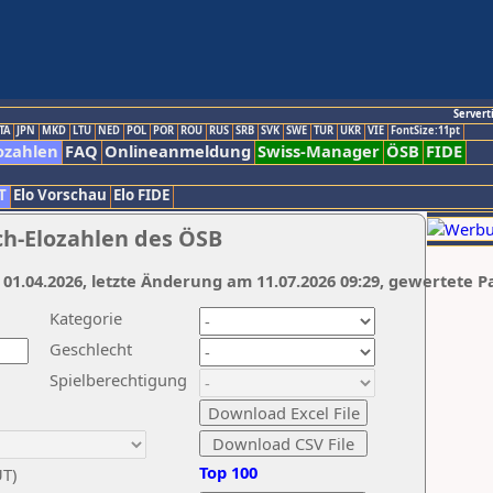
Servert
TA
JPN
MKD
LTU
NED
POL
POR
ROU
RUS
SRB
SVK
SWE
TUR
UKR
VIE
FontSize:11pt
ozahlen
FAQ
Onlineanmeldung
Swiss-Manager
ÖSB
FIDE
T
Elo Vorschau
Elo FIDE
ch-Elozahlen des ÖSB
 01.04.2026, letzte Änderung am 11.07.2026 09:29, gewertete P
Kategorie
Geschlecht
Spielberechtigung
Top 100
UT)